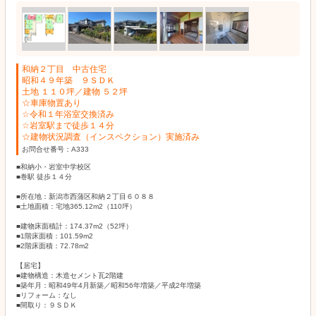
和納２丁目 中古住宅
昭和４９年築 ９ＳＤＫ
土地 １１０坪／建物 ５２坪
☆車庫物置あり
☆令和１年浴室交換済み
☆岩室駅まで徒歩１４分
☆建物状況調査（インスペクション）実施済み
お問合せ番号：A333
■和納小・岩室中学校区
■巻駅 徒歩１４分
■所在地：新潟市西蒲区和納２丁目６０８８
■土地面積：宅地365.12m2（110坪）
■建物床面積計：174.37m2（52坪）
■1階床面積：101.59m2
■2階床面積：72.78m2
【居宅】
■建物構造：木造セメント瓦2階建
■築年月：昭和49年4月新築／昭和56年増築／平成2年増築
■リフォーム：なし
■間取り：９ＳＤＫ