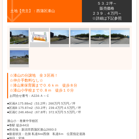
５３.２坪～
販売価格
土地【売主】：西蒲区漆山
２３９．４万円～
☆詳細は下記参照
☆漆山の分譲地 全３区画！
☆仲介手数料なし☆
☆漆山東保育園まで０.６ｋｍ 徒歩８分
☆漆山小学校まで０.８ｍ 徒歩１０分
お問合せ番号：A224-Ａ～Ｃ
■区画A 175.88m2（53.2坪）266万円 5万円／坪
■区画B 175.87m2（53.2坪）239.4万円 4.5万円／坪
■区画C 246.46m2（67.8坪）372.9万円 5.5万円／坪
漆山小・巻東中学校区
■巻駅 徒歩44分
■所在地：新潟市西蒲区漆山2693-3
■接道状況：北側 私道6m/西側 私道6ｍ 位置指定道路
■地目：宅地