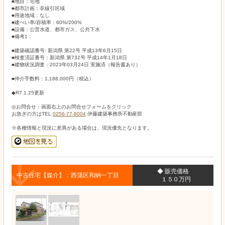
■地目：宅地
■都市計画：非線引区域
■用途地域：なし
■建ぺい率/容積率：60%/200%
■設備：公営水道、都市ガス、公共下水
■備考1：
■建築確認番号: 新潟県 第22号 平成13年6月15日
■検査済証番号：新潟県 第732号 平成14年1月18日
■建物状況調査：2023年03月24日 実施済（報告書あり）
■仲介手数料：1,188,000円（税込）
◆R7.1.25更新
◎お問合せ：画面右上のお問合せフォームをクリック
お急ぎの方はTEL.
0256-77-8004
伊藤建築事務所不動産部
※各種情報と現況に差異がある場合は、現況優先となります。
◆ 販売価格
中古住宅【媒介】：西蒲区和納一丁目
１５０万円