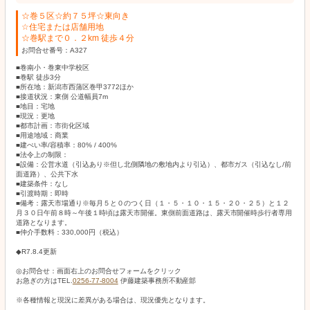
☆巻５区☆約７５坪☆東向き
☆住宅または店舗用地
☆巻駅まで０．２km 徒歩４分
お問合せ番号：A327
■巻南小・巻東中学校区
■巻駅 徒歩3分
■所在地：新潟市西蒲区巻甲3772ほか
■接道状況：東側 公道幅員7m
■地目：宅地
■現況：更地
■都市計画：市街化区域
■用途地域：商業
■建ぺい率/容積率：80% / 400%
■法令上の制限：
■設備：公営水道（引込あり※但し北側隣地の敷地内より引込）、都市ガス（引込なし/前
面道路）、公共下水
■建築条件：なし
■引渡時期：即時
■備考：露天市場通り※毎月５と０のつく日（１・５・１０・１５・２０・２５）と１２
月３０日午前８時～午後１時頃は露天市開催。東側前面道路は、露天市開催時歩行者専用
道路となります。
■仲介手数料：330,000円（税込）
◆R7.8.4更新
◎お問合せ：画面右上のお問合せフォームをクリック
お急ぎの方はTEL.
0256-77-8004
伊藤建築事務所不動産部
※各種情報と現況に差異がある場合は、現況優先となります。