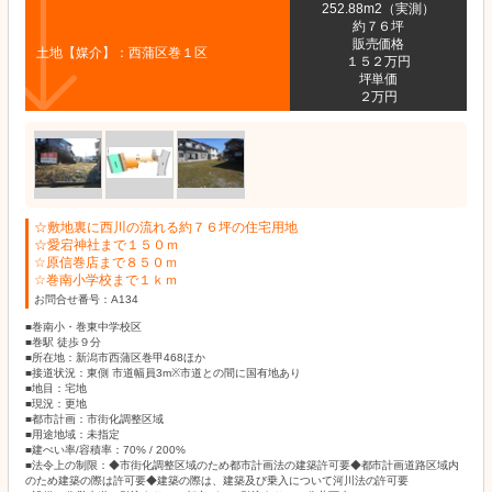
252.88m2（実測）
約７６坪
販売価格
土地【媒介】：西蒲区巻１区
１５２万円
坪単価
２万円
☆敷地裏に西川の流れる約７６坪の住宅用地
☆愛宕神社まで１５０ｍ
☆原信巻店まで８５０ｍ
☆巻南小学校まで１ｋｍ
お問合せ番号：A134
■巻南小・巻東中学校区
■巻駅 徒歩９分
■所在地：新潟市西蒲区巻甲468ほか
■接道状況：東側 市道幅員3m※市道との間に国有地あり
■地目：宅地
■現況：更地
■都市計画：市街化調整区域
■用途地域：未指定
■建ぺい率/容積率：70% / 200%
■法令上の制限：◆市街化調整区域のため都市計画法の建築許可要◆都市計画道路区域内
のため建築の際は許可要◆建築の際は、建築及び乗入について河川法の許可要