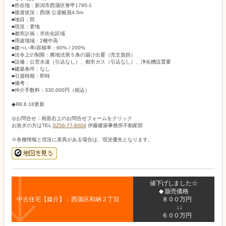
■所在地：新潟市西蒲区巻甲1795-1
■接道状況：西側 公道幅員4.5m
■地目：田
■現況：更地
■都市計画：市街化区域
■用途地域：2種中高
■建ぺい率/容積率：60% / 200%
■法令上の制限：農地法第５条の届け出要（売主負担）
■設備：公営水道（引込なし）、都市ガス（引込なし）、浄化槽設置要
■建築条件：なし
■引渡時期：即時
■備考：
■仲介手数料：330,000円（税込）
◆R8.6.18更新
◎お問合せ：画面右上のお問合せフォームをクリック
お急ぎの方はTEL.
0256-77-8004
伊藤建築事務所不動産部
※各種情報と現況に差異がある場合は、現況優先となります。
値下げしました☆
◆ 販売価格
中古住宅【媒介】：西蒲区和納２丁目
８００万円
↓↓
６００万円