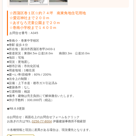
☆西蒲区巻１区☆約７４坪 南東角地住宅用地
☆愛宕神社まで２００ｍ
☆あすなろ児童公園まで２０ｍ
☆巻南小学校まで１４００ｍ
お問合せ番号：A345
■巻南小・巻東中学校区
■巻駅 徒歩４分
■所在地：新潟市西蒲区巻甲2433-1
■接道状況：東側4.5m 公道18.0m 南側3.3m 公道10.0m
■地目：宅地
■現況：更地渡し
■都市計画：市街化区域
■用途地域：1種住居
■建ぺい率/容積率：60% / 200%
■法令上の制限：
■設備：上下水道・都市ガス引込済み
■建築条件：なし
■引渡時期：相談
■備考：建物は売主負担にて解体撤去いたします。
■仲介手数料：330,000円（税込）
◆R8.6.9更新
◎お問合せ：画面右上のお問合せフォームをクリック
お急ぎの方はTEL.
0256-77-8004
伊藤建築事務所不動産部
※各種情報と現況に差異がある場合は、現況優先となります。