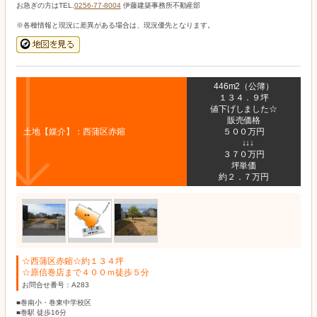
お急ぎの方はTEL.
0256-77-8004
伊藤建築事務所不動産部
※各種情報と現況に差異がある場合は、現況優先となります。
446m2（公簿）
１３４．９坪
値下げしました☆
販売価格
土地【媒介】：西蒲区赤鏥
５００万円
↓↓↓
３７０万円
坪単価
約２．７万円
☆西蒲区赤鏥☆約１３４坪
☆原信巻店まで４００ｍ徒歩５分
お問合せ番号：A283
■巻南小・巻東中学校区
■巻駅 徒歩16分