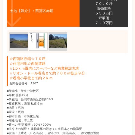
７０．０坪
販売価格
土地【媒介】：西蒲区赤鏥
５５０万円
坪単価
７．９万円
☆西蒲区赤鏥☆７０坪
☆住宅用地☆西側道路
☆1.5ｋｍ圏内にスーパーなど商業施設充実
☆リオン・ドール巻店まで約７００ｍ徒歩９分
☆巻南小学校まで約２ｋｍ
お問合せ番号：A307
■巻南小・巻東中学校区
■巻駅 徒歩19分
■所在地：新潟市西蒲区赤鏥803-3
■接道状況：西側 私道５ｍ
■地目：宅地
■現況：更地
■都市計画：市街化区域
■用途地域：準工業
■建ぺい率/容積率：60% / 200%
■法令上の制限： 建物建築の際はＪＲ東日本との協議要
■設備：上水道（引込済み）、都市ガス（引込済み）、浄化槽設置要