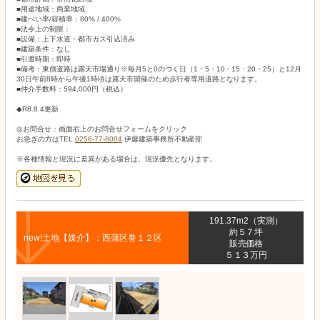
■用途地域：商業地域
■建ぺい率/容積率：80% / 400%
■法令上の制限：
■設備：上下水道・都市ガス引込済み
■建築条件：なし
■引渡時期：即時
■備考：東側道路は露天市場通り※毎月5と0のつく日（1・5・10・15・20・25）と12月
30日午前8時から午後1時頃は露天市開催のため歩行者専用道路となります。
■仲介手数料：594,000円（税込）
◆R8.8.4更新
◎お問合せ：画面右上のお問合せフォームをクリック
お急ぎの方はTEL.
0256-77-8004
伊藤建築事務所不動産部
※各種情報と現況に差異がある場合は、現況優先となります。
191.37m2（実測）
約５７坪
new!土地【媒介】：西蒲区巻１２区
販売価格
５１３万円