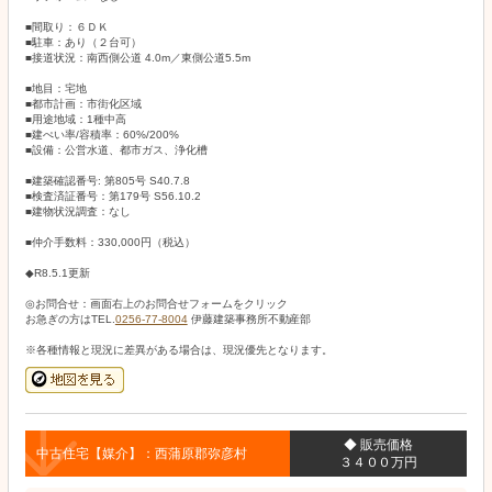
■間取り：６ＤＫ
■駐車：あり（２台可）
■接道状況：南西側公道 4.0m／東側公道5.5m
■地目：宅地
■都市計画：市街化区域
■用途地域：1種中高
■建ぺい率/容積率：60%/200%
■設備：公営水道、都市ガス、浄化槽
■建築確認番号: 第805号 S40.7.8
■検査済証番号：第179号 S56.10.2
■建物状況調査：なし
■仲介手数料：330,000円（税込）
◆R8.5.1更新
◎お問合せ：画面右上のお問合せフォームをクリック
お急ぎの方はTEL.
0256-77-8004
伊藤建築事務所不動産部
※各種情報と現況に差異がある場合は、現況優先となります。
◆ 販売価格
中古住宅【媒介】：西蒲原郡弥彦村
３４００万円