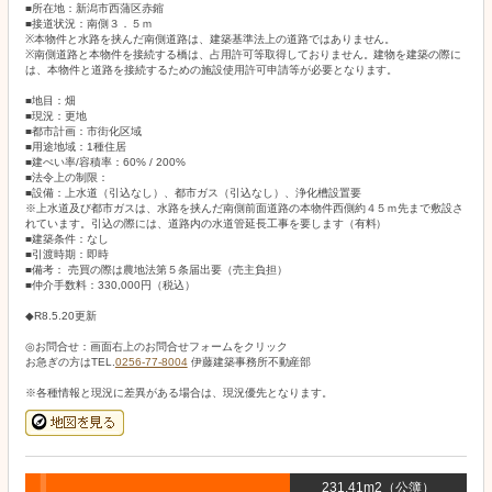
■所在地：新潟市西蒲区赤鏥
■接道状況：南側３．５ｍ
※本物件と水路を挟んだ南側道路は、建築基準法上の道路ではありません。
※南側道路と本物件を接続する橋は、占用許可等取得しておりません。建物を建築の際に
は、本物件と道路を接続するための施設使用許可申請等が必要となります。
■地目：畑
■現況：更地
■都市計画：市街化区域
■用途地域：1種住居
■建ぺい率/容積率：60% / 200%
■法令上の制限：
■設備：上水道（引込なし）、都市ガス（引込なし）、浄化槽設置要
※上水道及び都市ガスは、水路を挟んだ南側前面道路の本物件西側約４５ｍ先まで敷設さ
れています。引込の際には、道路内の水道管延長工事を要します（有料）
■建築条件：なし
■引渡時期：即時
■備考： 売買の際は農地法第５条届出要（売主負担）
■仲介手数料：330,000円（税込）
◆R8.5.20更新
◎お問合せ：画面右上のお問合せフォームをクリック
お急ぎの方はTEL.
0256-77-8004
伊藤建築事務所不動産部
※各種情報と現況に差異がある場合は、現況優先となります。
231.41m2（公簿）