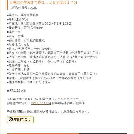
☆巻北小学校まで約１．３ｋｍ徒歩１７分
お問合せ番号：A265
■巻北小・巻西中学校区
■巻駅 徒歩30分
■所在地：新潟市西蒲区前田99-2・竹野町163-2
■接道状況：西側 公道5.9m
■地目：田
■現況：更地
■都市計画：市街化調整区域
■用途地域：なし
■建ぺい率/容積率：70% / 200%
■法令上の制限：都市計画法の開発許可申請要（申請費用売り主負担）
■法令上の制限：農地法第５条の許可申請要（申請費用売り主負担）
■設備：上水道（引込あり）・都市ガス（引込あり）
■建築条件：なし
■引渡時期：相談
■備考：土地改良排水負担金等あり約１２０，０００円（買主負担）
■備考2：東側隣地（農地）との境界に土留め設置要（買主負担）
■仲介手数料：330,000円（税込）
◆R7.1.15更新
◎お問合せ：画面右上のお問合せフォームをクリック
お急ぎの方はTEL.
0256-77-8004
伊藤建築事務所不動産部
※各種情報と現況に差異がある場合は、現況優先となります。