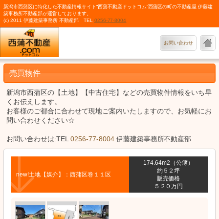
新潟市西蒲区に特化した不動産情報サイト“西蒲不動産ドットコム”西蒲区の町の不動産屋 伊藤建
築事務所不動産部が運営しております。
(c) 2011 伊藤建築事務所 不動産部 TEL
0256-77-8004
お問い合わせ
売買物件
新潟市西蒲区の【土地】【中古住宅】などの売買物件情報をいち早
くお伝えします。
お客様のご都合に合わせて現地ご案内いたしますので、お気軽にお
問い合わせください☆
お問い合わせは:TEL
0256-77-8004
伊藤建築事務所不動産部
174.64m2（公簿）
約５２坪
new!土地【媒介】：西蒲区巻１１区
販売価格
５２０万円