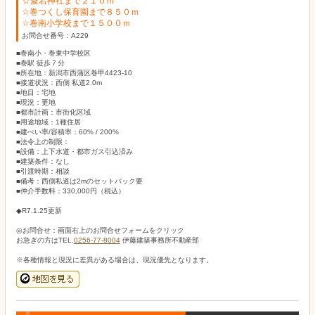
☆愛宕神社まで２１０ｍ
☆巻つくし保育園まで８５０ｍ
☆巻南小学校まで１５００ｍ
お問合せ番号：A229
■巻南小・巻東中学校区
■巻駅 徒歩７分
■所在地：新潟市西蒲区巻甲4423-10
■接道状況：西側 私道2.0m
■地目：宅地
■現況：更地
■都市計画：市街化区域
■用途地域：1種住居
■建ぺい率/容積率：60% / 200%
■法令上の制限：
■設備：上下水道・都市ガス引込済み
■建築条件：なし
■引渡時期：相談
■備考：西側私道は2mのセットバック要
■仲介手数料：330,000円（税込）
◆R7.1.25更新
◎お問合せ：画面右上のお問合せフォームをクリック
お急ぎの方はTEL.
0256-77-8004
伊藤建築事務所不動産部
※各種情報と現況に差異がある場合は、現況優先となります。