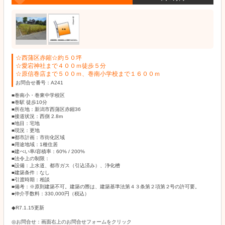
☆西蒲区赤鏥☆約５０坪
☆愛宕神社まで４００ｍ徒歩５分
☆原信巻店まで５００ｍ、巻南小学校まで１６００ｍ
お問合せ番号：A241
■巻南小・巻東中学校区
■巻駅 徒歩10分
■所在地：新潟市西蒲区赤鏥36
■接道状況：西側 2.8m
■地目：宅地
■現況：更地
■都市計画：市街化区域
■用途地域：1種住居
■建ぺい率/容積率：60% / 200%
■法令上の制限：
■設備：上水道、都市ガス（引込済み）、浄化槽
■建築条件：なし
■引渡時期：相談
■備考：※原則建築不可。建築の際は、建築基準法第４３条第２項第２号の許可要。
■仲介手数料：330,000円（税込）
◆R7.1.15更新
◎お問合せ：画面右上のお問合せフォームをクリック