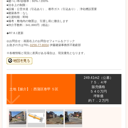
■建ぺい率/容積率：60% / 200%
■法令上の制限：
■設備：公営水道（引込あり）、都市ガス（引込あり）、浄化槽設置要
■建築条件：なし
■引渡時期：即時
■備考：敷地内の物置は、引渡し前に撤去します
■仲介手数料：341,880円（税込）
◆R7.8.1更新
◎お問合せ：画面右上のお問合せフォームをクリック
お急ぎの方はTEL.
0256-77-8004
伊藤建築事務所不動産部
※各種情報と現況に差異がある場合は、現況優先となります。
249.41m2（公募）
７５．４坪
販売価格
土地【媒介】：西蒲区巻甲 ５区
５４０万円
坪単価
約７．２万円