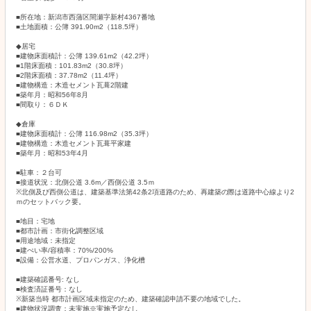
■所在地：新潟市西蒲区間瀬字新村4367番地
■土地面積：公簿 391.90m2（118.5坪）
◆居宅
■建物床面積計：公簿 139.61m2（42.2坪）
■1階床面積：101.83m2（30.8坪）
■2階床面積：37.78m2（11.4坪）
■建物構造：木造セメント瓦葺2階建
■築年月：昭和56年8月
■間取り：６ＤＫ
◆倉庫
■建物床面積計：公簿 116.98m2（35.3坪）
■建物構造：木造セメント瓦葺平家建
■築年月：昭和53年4月
■駐車：２台可
■接道状況：北側公道 3.6m／西側公道 3.5ｍ
※北側及び西側公道は、建築基準法第42条2項道路のため、再建築の際は道路中心線より2
ｍのセットバック要。
■地目：宅地
■都市計画：市街化調整区域
■用途地域：未指定
■建ぺい率/容積率：70%/200%
■設備：公営水道、プロパンガス、浄化槽
■建築確認番号: なし
■検査済証番号：なし
※新築当時 都市計画区域未指定のため、建築確認申請不要の地域でした。
■建物状況調査：未実施※実施予定なし