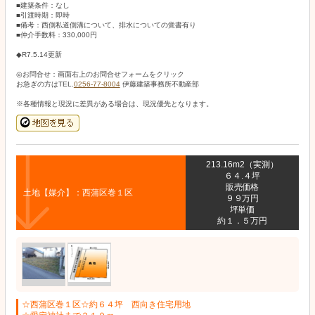
■建築条件：なし
■引渡時期：即時
■備考：西側私道側溝について、排水についての覚書有り
■仲介手数料：330,000円
◆R7.5.14更新
◎お問合せ：画面右上のお問合せフォームをクリック
お急ぎの方はTEL.
0256-77-8004
伊藤建築事務所不動産部
※各種情報と現況に差異がある場合は、現況優先となります。
213.16m2（実測）
６４.４坪
販売価格
土地【媒介】：西蒲区巻１区
９９万円
坪単価
約１．５万円
☆西蒲区巻１区☆約６４坪 西向き住宅用地