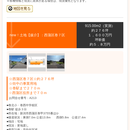
※各種情報と現況に差異がある場合は、現況優先となります。
915.00m2（実測）
約２７６坪
new！土地【媒介】：西蒲区巻７区
１，６００万円
坪単価
約５．８万円
☆西蒲区巻７区☆約２７６坪
☆街中の事業用地
☆巻駅まで２７０ｍ
☆西蒲区役所まで７０ｍ
お問合せ番号：A213
■巻北小・巻西中学校区
■巻駅 徒歩３分
■所在地：新潟市西蒲区巻甲3755番ほか
■接道状況：東側7.0m 公道13.8m 西側5.8m 公道17.4m
■地目：宅地
■現況：更地渡し
■都市計画：市街化区域