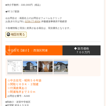
■仲介手数料：330,000円（税込）
◆R7.3.7更新
◎お問合せ：画面右上のお問合せフォームをクリック
お急ぎの方はTEL.
0256-77-8004
伊藤建築事務所不動産部
※各種情報と現況に差異がある場合は、現況優先となります。
◆ 販売価格
中古住宅【媒介】：西蒲区間瀬
７００万円
☆中古住宅・昭和５６年築
☆間取り６ＤＫ・２階建
☆付属倉庫あり
☆間瀬海岸まで３０ｍ
お問合せ番号：A246
■和納小・岩室中学校区
■岩室駅 徒歩１５９分