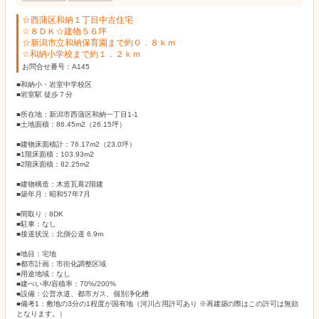
☆西蒲区和納１丁目中古住宅
☆８ＤＫ☆建物５６坪
☆新潟市立和納保育園まで約０．８ｋｍ
☆和納小学校まで約１．２ｋｍ
お問合せ番号：A145
■和納小・岩室中学校区
■岩室駅 徒歩７分
■所在地：新潟市西蒲区和納一丁目1-1
■土地面積：86.45m2（26.15坪）
■建物床面積計：76.17m2（23.0坪）
■1階床面積：103.93m2
■2階床面積：82.25m2
■建物構造：木造瓦葺2階建
■築年月：昭和57年7月
■間取り：8DK
■駐車：なし
■接道状況：北側公道 6.9m
■地目：宅地
■都市計画：市街化調整区域
■用途地域：なし
■建ぺい率/容積率：70%/200%
■設備：公営水道、都市ガス、個別浄化槽
■備考1：敷地の3分の1程度が国有地（河川占用許可あり ※再建築の際はこの許可は無効
となります。）