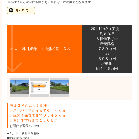
※各種情報と現況に差異がある場合は、現況優先となります。
291.14m2（実測）
約８８坪
大幅値下げ☆
販売価格
new!土地【媒介】：西蒲区巻１３区
７３０万円
↓↓↓
３９８万円
坪単価
約４．５万円
巻１３区☆広々８８坪
☆スーパーマルイまで０．４ｋｍ
☆風の子保育園まで０．４５ｋｍ
☆巻北小学校まで１．６ｋｍ
お問合せ番号：A269-1
■巻北小・巻西中学校区
■巻駅 徒歩25分