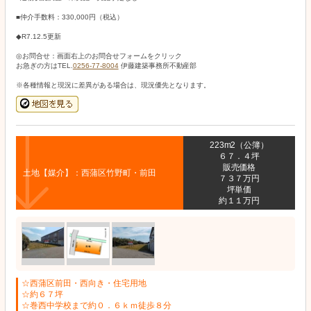
■仲介手数料：330,000円（税込）
◆R7.12.5更新
◎お問合せ：画面右上のお問合せフォームをクリック
お急ぎの方はTEL.
0256-77-8004
伊藤建築事務所不動産部
※各種情報と現況に差異がある場合は、現況優先となります。
223m2（公簿）
６７．４坪
販売価格
土地【媒介】：西蒲区竹野町・前田
７３７万円
坪単価
約１１万円
☆西蒲区前田・西向き・住宅用地
☆約６７坪
☆巻西中学校まで約０．６ｋｍ徒歩８分