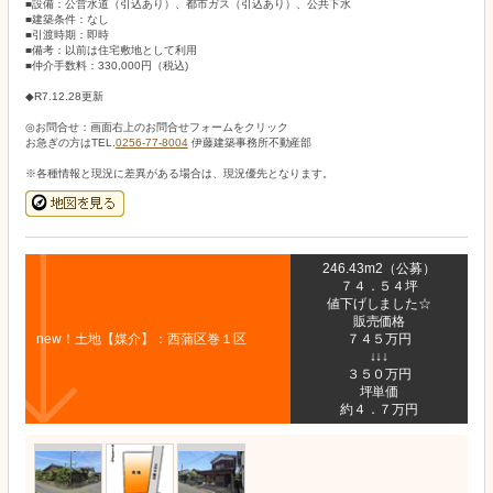
■設備：公営水道（引込あり）、都市ガス（引込あり）、公共下水
■建築条件：なし
■引渡時期：即時
■備考：以前は住宅敷地として利用
■仲介手数料：330,000円（税込)
◆R7.12.28更新
◎お問合せ：画面右上のお問合せフォームをクリック
お急ぎの方はTEL.
0256-77-8004
伊藤建築事務所不動産部
※各種情報と現況に差異がある場合は、現況優先となります。
246.43m2（公募）
７４．５４坪
値下げしました☆
販売価格
new！土地【媒介】：西蒲区巻１区
７４５万円
↓↓↓
３５０万円
坪単価
約４．７万円