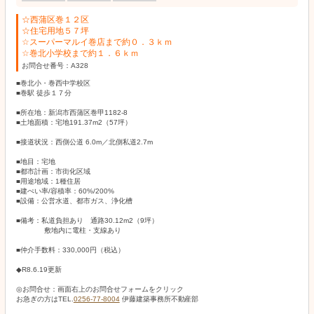
☆西蒲区巻１２区
☆住宅用地５７坪
☆スーパーマルイ巻店まで約０．３ｋｍ
☆巻北小学校まで約１．６ｋｍ
お問合せ番号：A328
■巻北小・巻西中学校区
■巻駅 徒歩１７分
■所在地：新潟市西蒲区巻甲1182-8
■土地面積：宅地191.37m2（57坪）
■接道状況：西側公道 6.0m／北側私道2.7m
■地目：宅地
■都市計画：市街化区域
■用途地域：1種住居
■建ぺい率/容積率：60%/200%
■設備：公営水道、都市ガス、浄化槽
■備考：私道負担あり 通路30.12m2（9坪）
敷地内に電柱・支線あり
■仲介手数料：330,000円（税込）
◆R8.6.19更新
◎お問合せ：画面右上のお問合せフォームをクリック
お急ぎの方はTEL.
0256-77-8004
伊藤建築事務所不動産部