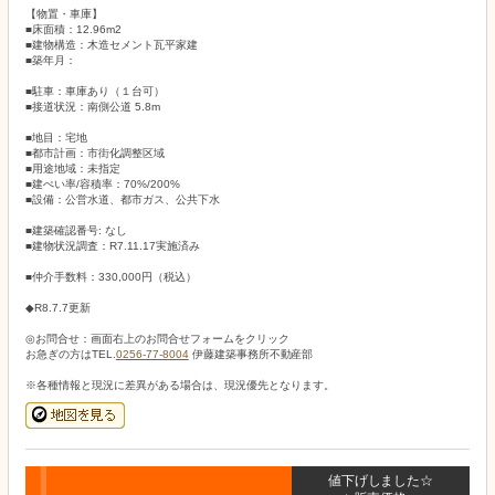
【物置・車庫】
■床面積：12.96m2
■建物構造：木造セメント瓦平家建
■築年月：
■駐車：車庫あり（１台可）
■接道状況：南側公道 5.8m
■地目：宅地
■都市計画：市街化調整区域
■用途地域：未指定
■建ぺい率/容積率：70%/200%
■設備：公営水道、都市ガス、公共下水
■建築確認番号: なし
■建物状況調査：R7.11.17実施済み
■仲介手数料：330,000円（税込）
◆R8.7.7更新
◎お問合せ：画面右上のお問合せフォームをクリック
お急ぎの方はTEL.
0256-77-8004
伊藤建築事務所不動産部
※各種情報と現況に差異がある場合は、現況優先となります。
値下げしました☆