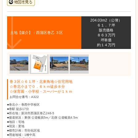
204.03m2（公簿）
６１．７坪
販売価格
土地【媒介】：西蒲区巻乙 ３区
８６３万円
坪単価
約１４万円
巻３区☆６１坪・北東角地☆住宅用地
☆巻北小まで０．６ｋｍ徒歩８分
☆保育園・小学校・スーパーが１ｋｍ
お問合せ番号：A322
■巻北小・巻西中学校区
■巻駅 徒歩17分
■所在地：新潟市西蒲区巻乙246-5
■接道状況：東側 公道幅員5m／北側 公道幅員4.5m
■地目：宅地
■現況：更地
■都市計画：市街化区域
■用途地域：1種中高