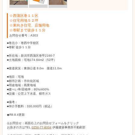
☆西蒲区巻１１区
☆住宅用地５２坪
☆東向き住宅、店舗用地
☆巻駅まで徒歩１１分
お問合せ番号：A303
■巻北小・巻西中学校区
■巻駅 徒歩１１分
■所在地：新潟市西蒲区巻甲2160-7
■土地面積：宅地174.64m2（52坪）
■接道状況：東側公道 8.0m 接道11.0m
■地目：宅地
■都市計画：市街化区域
■用途地域：商業地域
■建ぺい率/容積率：80%/400%
■設備：公営上下水道、都市ガス
■備考：
■仲介手数料：330,000円（税込）
◆R8.8.4更新
◎お問合せ：画面右上のお問合せフォームをクリック
お急ぎの方はTEL.
0256-77-8004
伊藤建築事務所不動産部