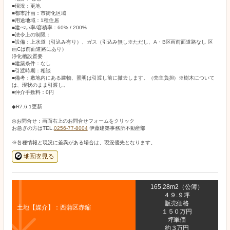
■現況：更地
■都市計画：市街化区域
■用途地域：1種住居
■建ぺい率/容積率：60% / 200%
■法令上の制限：
■設備：上水道（引込み有り）、ガス（引込み無し※ただし、A・B区画前面道路なし 区
画Cは前面道路にあり）
浄化槽設置要
■建築条件：なし
■引渡時期：相談
■備考：敷地内にある建物、照明は引渡し前に撤去します。（売主負担）※樹木について
は、現状のまま引渡し。
■仲介手数料：0円
◆R7.6.1更新
◎お問合せ：画面右上のお問合せフォームをクリック
お急ぎの方はTEL.
0256-77-8004
伊藤建築事務所不動産部
※各種情報と現況に差異がある場合は、現況優先となります。
165.28m2（公簿）
４９.９坪
販売価格
土地【媒介】：西蒲区赤鏥
１５０万円
坪単価
約３万円