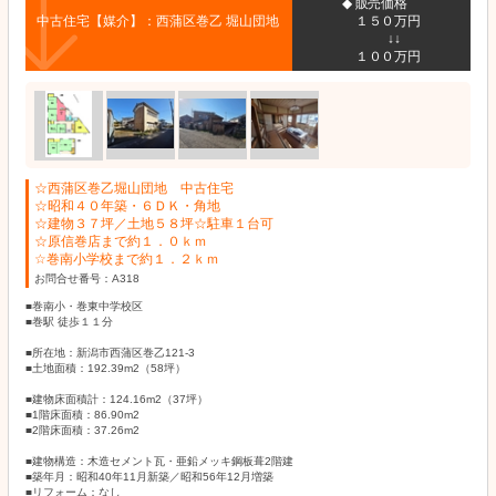
◆ 販売価格
中古住宅【媒介】：西蒲区巻乙 堀山団地
１５０万円
↓↓
１００万円
☆西蒲区巻乙堀山団地 中古住宅
☆昭和４０年築・６ＤＫ・角地
☆建物３７坪／土地５８坪☆駐車１台可
☆原信巻店まで約１．０ｋｍ
☆巻南小学校まで約１．２ｋｍ
お問合せ番号：A318
■巻南小・巻東中学校区
■巻駅 徒歩１１分
■所在地：新潟市西蒲区巻乙121-3
■土地面積：192.39m2（58坪）
■建物床面積計：124.16m2（37坪）
■1階床面積：86.90m2
■2階床面積：37.26m2
■建物構造：木造セメント瓦・亜鉛メッキ鋼板葺2階建
■築年月：昭和40年11月新築／昭和56年12月増築
■リフォーム：なし