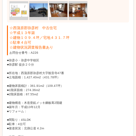
☆西蒲原郡弥彦村 中古住宅
☆平成１３年築
☆建物１０９.４坪／宅地４３１.７坪
☆駐車４台可
☆建物状況調査報告書あり
お問合せ番号：A226
■弥彦小・弥彦中学校区
■弥彦駅 徒歩２０分
■所在地：西蒲原郡弥彦村大字観音寺47番
■土地面積：1,427.40m2（431.78坪）
■建物床面積計：361.91m2（109.47坪）
■1階床面積：274.36m2
■2階床面積：87.55m2
■建物構造：木造亜鉛メッキ鋼板葺2階建
■築年月：平成13年12月
■リフォーム：
■間取り：4SLDK
■駐車：4台可
■接道状況：北側公道 4.2m